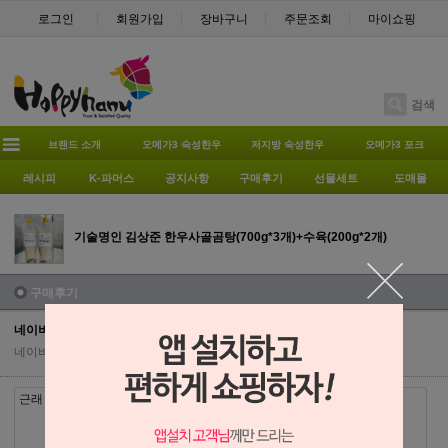
로그인
회원가입
장바구니
주문조회
마이쇼핑
검색
브랜드 소개
오메가3 숙성한우
저지방 숙성한우
오메가3 포크
레시피
K-파머스
공지사항
구매후기
선물세트
도매몰
기술명인 김상준 한우사골곰탕(700g*3개)+수육(200g*2개)
구매후기
네이버페이에서 작성된 후기입니다.
네이버 페이
| 2024-02-26 | 조회수 1352
근래 먹은중에 제일 맛있어요.재구매가 안되네요