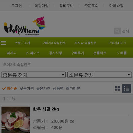
로그인
회원가입
장바구니
주문조회
마이쇼핑
검색
브랜드 소개
오메가3 숙성한우
저지방 숙성한우
오메가3 포크
레시피
K-파머스
공지사항
구매후기
선물세트
도매몰
오메가3 숙성한우
최신순
낮은가격
높은가격
상품명
최다리뷰
1 - 15
한우 사골 2kg
상품가 :
20,000원
(5)
적립금 :
400원