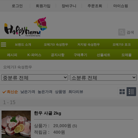
로그인
회원가입
장바구니
주문조회
마이쇼핑
검색
브랜드 소개
오메가3 숙성한우
저지방 숙성한우
오메가3 포크
레시피
K-파머스
공지사항
구매후기
선물세트
도매몰
오메가3 숙성한우
최신순
낮은가격
높은가격
상품명
최다리뷰
1 - 15
한우 사골 2kg
상품가 :
20,000원
(5)
적립금 :
400원