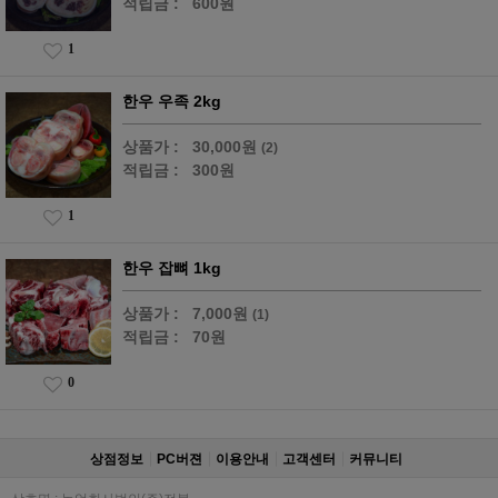
적립금 :
600원
1
한우 우족 2kg
상품가 :
30,000원
(2)
적립금 :
300원
1
한우 잡뼈 1kg
상품가 :
7,000원
(1)
적립금 :
70원
0
상점정보
PC버젼
이용안내
고객센터
커뮤니티