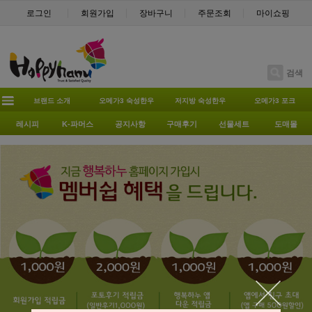
로그인
회원가입
장바구니
주문조회
마이쇼핑
검색
브랜드 소개
오메가3 숙성한우
저지방 숙성한우
오메가3 포크
레시피
K-파머스
공지사항
구매후기
선물세트
도매몰