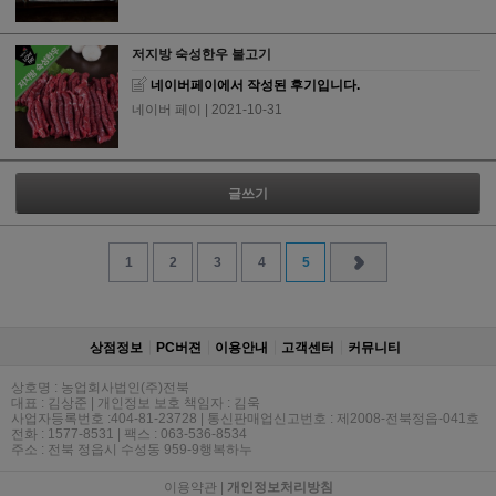
저지방 숙성한우 불고기
네이버페이에서 작성된 후기입니다.
네이버 페이
| 2021-10-31
글쓰기
1
2
3
4
5
상점정보
PC버젼
이용안내
고객센터
커뮤니티
상호명 : 농업회사법인(주)전북
대표 : 김상준 | 개인정보 보호 책임자 : 김욱
사업자등록번호 :404-81-23728 | 통신판매업신고번호 : 제2008-전북정읍-041호
전화 : 1577-8531 | 팩스 : 063-536-8534
주소 : 전북 정읍시 수성동 959-9행복하누
이용약관
|
개인정보처리방침