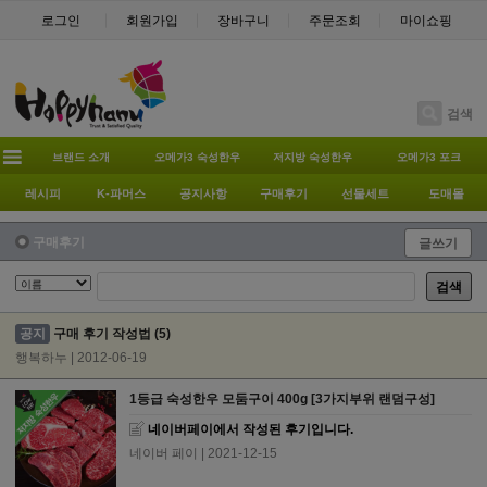
로그인
회원가입
장바구니
주문조회
마이쇼핑
검색
브랜드 소개
오메가3 숙성한우
저지방 숙성한우
오메가3 포크
레시피
K-파머스
공지사항
구매후기
선물세트
도매몰
구매후기
글쓰기
검색
공지
구매 후기 작성법
(5)
행복하누 | 2012-06-19
1등급 숙성한우 모둠구이 400g [3가지부위 랜덤구성]
네이버페이에서 작성된 후기입니다.
네이버 페이
| 2021-12-15