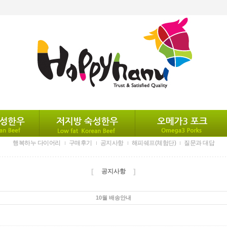
행복하누 다이어리
구매후기
공지사항
해피쉐프(체험단)
질문과 대답
[
]
공지사항
10월 배송안내