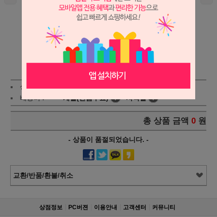
상세보기
상품가 :
120,000
원
적립금:2%
배송비 :
개별(단품무료)
!
지역별
!
총 상품 금액
0
원
- 상품이 품절되었습니다. -
교환/반품/환불/취소
상점정보
PC버젼
이용안내
고객센터
커뮤니티