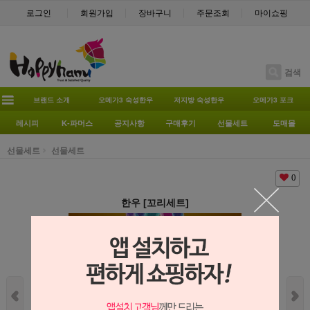
로그인
회원가입
장바구니
주문조회
마이쇼핑
검색
브랜드 소개
오메가3 숙성한우
저지방 숙성한우
오메가3 포크
레시피
K-파머스
공지사항
구매후기
선물세트
도매몰
선물세트
선물세트
0
한우 [꼬리세트]