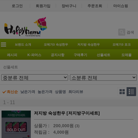
로그인
회원가입
장바구니
주문조회
마이쇼핑
검색
브랜드 소개
오메가3 숙성한우
저지방 숙성한우
오메가3 포크
레시피
K-파머스
공지사항
구매후기
선물세트
도매몰
선물세트
최신순
낮은가격
높은가격
상품명
최다리뷰
1 - 11
저지방 숙성한우 [저지방구이세트]
상품가 :
200,000원
(3)
적립금 :
4,000원